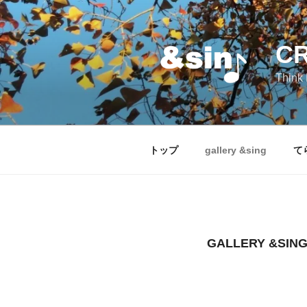
コ
ン
テ
CR
ン
ツ
Think 
へ
ス
キ
ッ
トップ
gallery &sing
て
プ
GALLERY &SIN