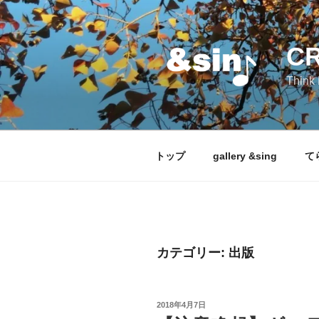
コ
ン
テ
CR
ン
ツ
Think 
へ
ス
キ
ッ
トップ
gallery &sing
て
プ
カテゴリー:
出版
投
2018年4月7日
稿