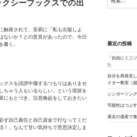
ラクシーブックスでの出
索:
に触発されて、安易に「私も出版しよ
はないか？との意見があったので、今日
最近の投稿
を書く。
「自由にミニソ
た
自分を再発見
イター教室（
ックスを誹謗中傷するつもりはありませ
しちゃう人もいるらしい」という現状を
シンガーソン
実にもとづき、注意喚起をしておきたい
可能性はつぶ
過去の遺産で
必ず自己責任と自己資金で行なってくだ
活！」なんて甘い気持ちで意思決定しま