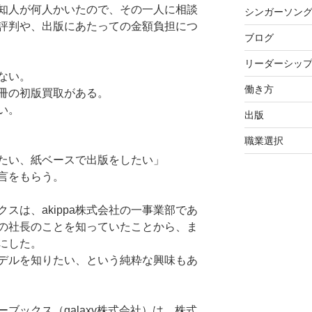
知人が何人かいたので、その一人に相談
シンガーソン
評判や、出版にあたっての金額負担につ
ブログ
リーダーシッ
ない。
働き方
冊の初版買取がある。
い。
出版
職業選択
たい、紙ベースで出版をしたい」
言をもらう。
スは、akippa株式会社の一事業部であ
の社長のことを知っていたことから、ま
にした。
デルを知りたい、という純粋な興味もあ
ブックス（galaxy株式会社）は、株式