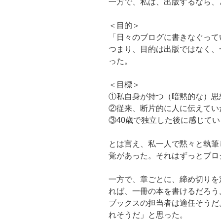
一方で、私は、出版するなら、
＜目的＞
「日々のブログに書きなぐって
つまり、目的は出版ではなく、
った。
＜目標＞
①私自身が持つ（暗黙的な）思
②従来、断片的に人に伝えてい
③40歳で独立した後に感じて
とは言え、私一人で黙々と執筆
覚があった。それはずっとブロ
一方で、章ごとに、締め切りを
れば、一冊の本を書けるだろう
ブックスの担当者は適任そうだ
れそうだ」と思った。